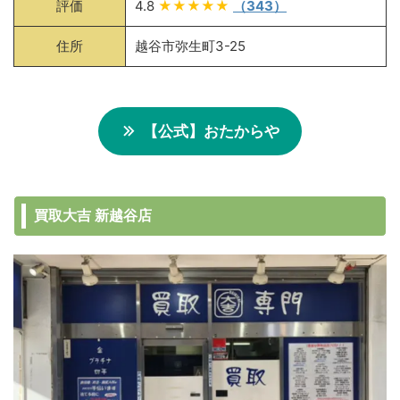
評価
4.8
★★★★★
（343）
住所
越谷市弥生町3-25
【公式】おたからや
買取大吉 新越谷店