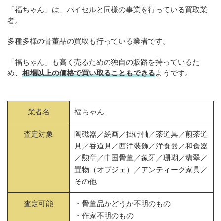
「福ちゃん」は、バイセルと同様の事業を行っている買取業
者。
多種多様の骨董品の買取も行っている業者です。
「福ちゃん」も高く売るための独自の販路を持っているた
め、
相場以上の価格で買い取ることもできる
ようです。
業者名
福ちゃん
査定対象
陶磁器／絵画／掛け軸／茶道具／煎茶道
具／香道具／西洋装飾／洋食器／和食器
／勲章／中国骨董／象牙／珊瑚／翡翠／
置物（オブジェ）／アンティーク家具／
その他
査定可能
・骨董品かどうか不明のもの
・作家不明のもの