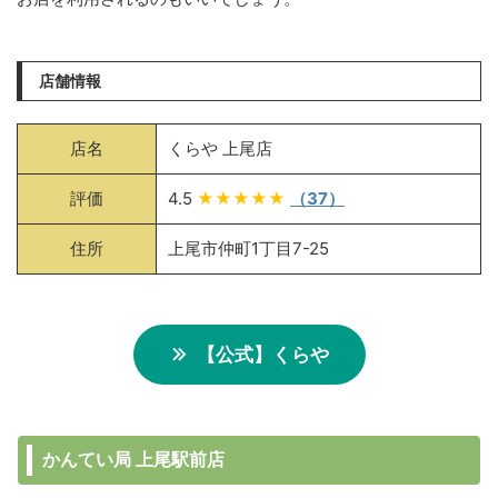
店舗情報
店名
くらや 上尾店
評価
4.5
★★★★★
（37）
住所
上尾市仲町1丁目7-25
【公式】くらや
かんてい局 上尾駅前店