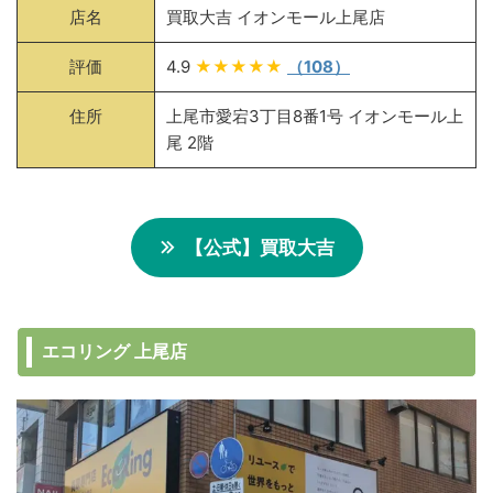
店名
買取大吉 イオンモール上尾店
評価
4.9
★★★★★
（108）
住所
上尾市愛宕3丁目8番1号 イオンモール上
尾 2階
【公式】買取大吉
エコリング 上尾店