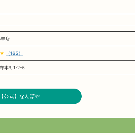
祥寺店
★
（165）
本町1-2-5
【公式】なんぼや