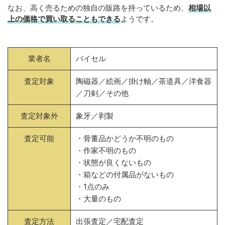
なお、高く売るための独自の販路を持っているため、
相場以
上の価格で買い取ることもできる
ようです。
業者名
バイセル
査定対象
陶磁器／絵画／掛け軸／茶道具／洋食器
／刀剣／その他
査定対象外
象牙／剥製
査定可能
・骨董品かどうか不明のもの
・作家不明のもの
・状態が良くないもの
・箱などの付属品がないもの
・1点のみ
・大量のもの
査定方法
出張査定／宅配査定