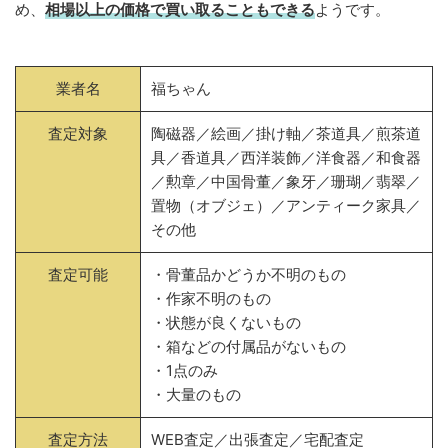
め、
相場以上の価格で買い取ることもできる
ようです。
業者名
福ちゃん
査定対象
陶磁器／絵画／掛け軸／茶道具／煎茶道
具／香道具／西洋装飾／洋食器／和食器
／勲章／中国骨董／象牙／珊瑚／翡翠／
置物（オブジェ）／アンティーク家具／
その他
査定可能
・骨董品かどうか不明のもの
・作家不明のもの
・状態が良くないもの
・箱などの付属品がないもの
・1点のみ
・大量のもの
査定方法
WEB査定／出張査定／宅配査定