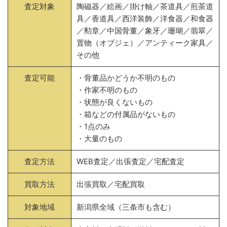
査定対象
陶磁器／絵画／掛け軸／茶道具／煎茶道
具／香道具／西洋装飾／洋食器／和食器
／勲章／中国骨董／象牙／珊瑚／翡翠／
置物（オブジェ）／アンティーク家具／
その他
査定可能
・骨董品かどうか不明のもの
・作家不明のもの
・状態が良くないもの
・箱などの付属品がないもの
・1点のみ
・大量のもの
査定方法
WEB査定／出張査定／宅配査定
買取方法
出張買取／宅配買取
対象地域
新潟県全域（三条市も含む）