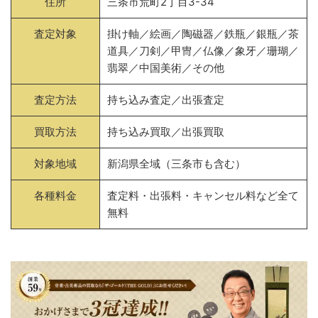
住所
三条市荒町2丁目3-34
査定対象
掛け軸／絵画／陶磁器／鉄瓶／銀瓶／茶
道具／刀剣／甲冑／仏像／象牙／珊瑚／
翡翠／中国美術／その他
査定方法
持ち込み査定／出張査定
買取方法
持ち込み買取／出張買取
対象地域
新潟県全域（三条市も含む）
各種料金
査定料・出張料・キャンセル料など全て
無料