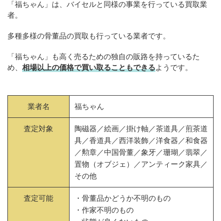
「福ちゃん」は、バイセルと同様の事業を行っている買取業
者。
多種多様の骨董品の買取も行っている業者です。
「福ちゃん」も高く売るための独自の販路を持っているた
め、
相場以上の価格で買い取ることもできる
ようです。
業者名
福ちゃん
査定対象
陶磁器／絵画／掛け軸／茶道具／煎茶道
具／香道具／西洋装飾／洋食器／和食器
／勲章／中国骨董／象牙／珊瑚／翡翠／
置物（オブジェ）／アンティーク家具／
その他
査定可能
・骨董品かどうか不明のもの
・作家不明のもの