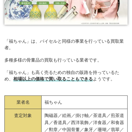
「福ちゃん」は、バイセルと同様の事業を行っている買取業
者。
多種多様の骨董品の買取も行っている業者です。
「福ちゃん」も高く売るための独自の販路を持っているた
め、
相場以上の価格で買い取ることもできる
ようです。
業者名
福ちゃん
査定対象
陶磁器／絵画／掛け軸／茶道具／煎茶道
具／香道具／西洋装飾／洋食器／和食器
／勲章／中国骨董／象牙／珊瑚／翡翠／