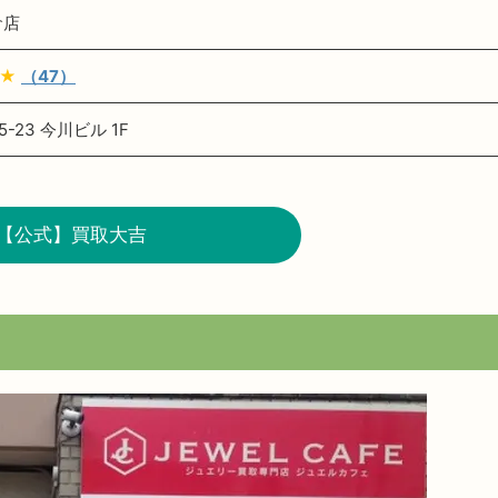
倉店
★
（47）
-23 今川ビル 1F
【公式】買取大吉