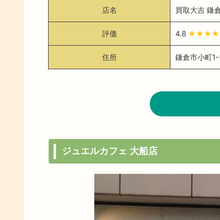
店名
買取大吉 鎌
評価
4.8
★★★★
住所
鎌倉市小町1-5
ジュエルカフェ 大船店