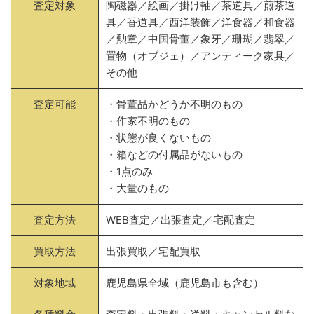
査定対象
陶磁器／絵画／掛け軸／茶道具／煎茶道
具／香道具／西洋装飾／洋食器／和食器
／勲章／中国骨董／象牙／珊瑚／翡翠／
置物（オブジェ）／アンティーク家具／
その他
査定可能
・骨董品かどうか不明のもの
・作家不明のもの
・状態が良くないもの
・箱などの付属品がないもの
・1点のみ
・大量のもの
査定方法
WEB査定／出張査定／宅配査定
買取方法
出張買取／宅配買取
対象地域
鹿児島県全域（鹿児島市も含む）