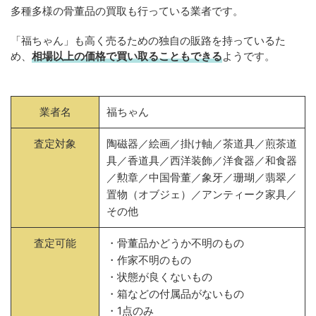
多種多様の骨董品の買取も行っている業者です。
「福ちゃん」も高く売るための独自の販路を持っているた
め、
相場以上の価格で買い取ることもできる
ようです。
業者名
福ちゃん
査定対象
陶磁器／絵画／掛け軸／茶道具／煎茶道
具／香道具／西洋装飾／洋食器／和食器
／勲章／中国骨董／象牙／珊瑚／翡翠／
置物（オブジェ）／アンティーク家具／
その他
査定可能
・骨董品かどうか不明のもの
・作家不明のもの
・状態が良くないもの
・箱などの付属品がないもの
・1点のみ