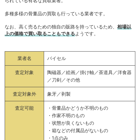
られている有名な買取業者。
多種多様の骨董品の買取も行っている業者です。
なお、高く売るための独自の販路を持っているため、
相場以
上の価格で買い取ることもできる
ようです。
業者名
バイセル
査定対象
陶磁器／絵画／掛け軸／茶道具／洋食器
／刀剣／その他
査定対象外
象牙／剥製
査定可能
・骨董品かどうか不明のもの
・作家不明のもの
・状態が良くないもの
・箱などの付属品がないもの
・1点のみ