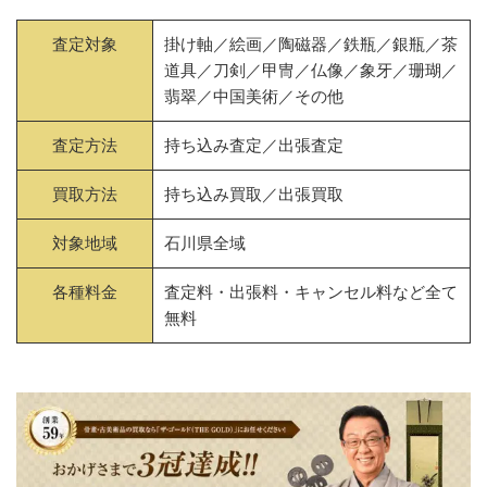
査定対象
掛け軸／絵画／陶磁器／鉄瓶／銀瓶／茶
道具／刀剣／甲冑／仏像／象牙／珊瑚／
翡翠／中国美術／その他
査定方法
持ち込み査定／出張査定
買取方法
持ち込み買取／出張買取
対象地域
石川県全域
各種料金
査定料・出張料・キャンセル料など全て
無料