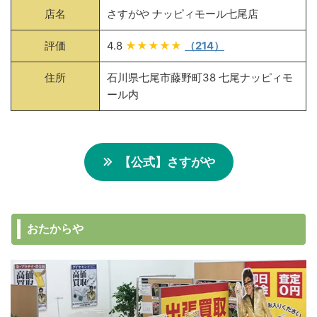
店名
さすがや ナッピィモール七尾店
評価
4.8
★★★★★
（214）
住所
石川県七尾市藤野町38 七尾ナッピィモ
ール内
【公式】さすがや
おたからや