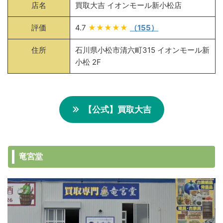
店名
買取大吉 イオンモール新小松店
評価
4.7
★★★★★
（155）
住所
石川県小松市清六町315 イオンモール新
小松 2F
【公式】買取大吉
竜宮堂