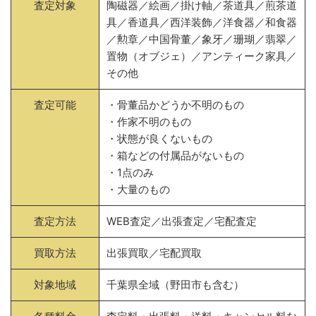
査定対象
陶磁器／絵画／掛け軸／茶道具／煎茶道
具／香道具／西洋装飾／洋食器／和食器
／勲章／中国骨董／象牙／珊瑚／翡翠／
置物（オブジェ）／アンティーク家具／
その他
査定可能
・骨董品かどうか不明のもの
・作家不明のもの
・状態が良くないもの
・箱などの付属品がないもの
・1点のみ
・大量のもの
査定方法
WEB査定／出張査定／宅配査定
買取方法
出張買取／宅配買取
対象地域
千葉県全域（野田市も含む）